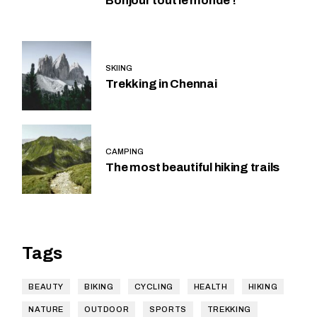
Bonjour tout le monde !
SKIING
Trekking in Chennai
CAMPING
The most beautiful hiking trails
Tags
BEAUTY
BIKING
CYCLING
HEALTH
HIKING
NATURE
OUTDOOR
SPORTS
TREKKING